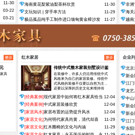
11-30
海南黄花梨紫油梨茶杯欣赏
11-30
非洲
什么？
03-22
文玩知识 | 穿手串方法
11-29
海关
03-21
极品孤品纯手工制作进口缅甸黄金樟沙发
11-27
越南
十件套
红木家居
企业
元
传统中式整木家装别墅设计鉴
北京
家具
赏
在装修中，许多人仍沿用传统中式
新会
风格来为自己的家居装修。传统中
式风格的装修不仅要以自然为主，
江门
还要以深厚的历史文化来维持传
龙艺
统。空间上讲...
阅读全文>>
[经典案例]
现代家居中如何将红木家具恰当
12-04
中山
[经典案例]
中式家居装修欣赏
12-04
的摆放呢？
新会
[家居风水]
家居布置的运势提升风水
12-04
新会
[家居文化]
为何明代家具尚黄，清代却喜
11-29
江门
[家居文化]
红木圈椅的文化与内涵
11-29
黑？
东阳
[家居文化]
红木家具：永不落伍的时尚、永
11-29