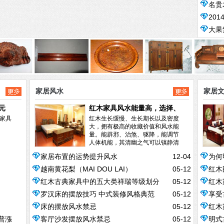
名贵
20
大果
家居风水
家居
元
红木家具风水能量高，选择、
家具
摆放大有学问
红木生长缓慢、生长期长以及密度
大，拥有极高的收藏价值和风水能
量。能辟邪、治煞、驱降，能调节
人体机能，其清幽之气可以镇静清
神。●可以...
阅读全文>>
家居布置的运势提升风水
12-04
为何
越南黄花梨（MAI DOU LAI）
05-12
红木
红木古典家具中的五大类祥瑞等级划分
05-12
红木
罗汉床的摆放技巧 中式装修风格典范
05-12
享受
典藏
床的摆放风水禁忌
05-12
红木
普漲
客厅沙发摆放风水禁忌
05-12
明式