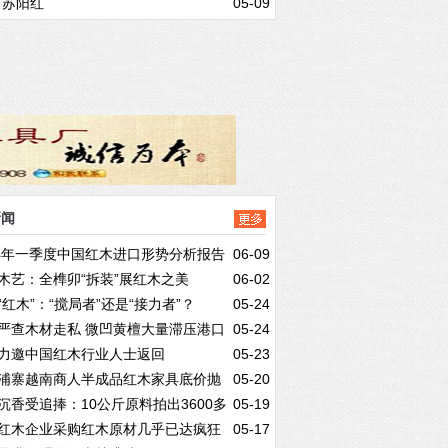
·苏阳红
05-09
新闻
14年一季度中国红木进口形势分析报告
06-09
木艺：全榫卯“拆装”展红木之美
06-02
“红木”：“搅局者”还是“接力者”？
05-24
严查木材走私 微凹黄檀大量滞压港口
05-24
力邀中国红木行业人士返回
05-23
浦寨越南商人半成品红木家具底价抛
05-20
沉香受追捧：10公斤原料拍出3600多
05-19
红木企业采购红木原材几乎已达疯狂
05-17