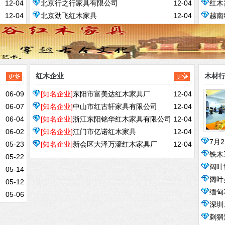
12-04
北京行之行家具有限公司
12-04
红木
境界
12-04
北京劲飞红木家具
12-04
越南
红木企业
木材
06-09
[知名企业]
东阳市富美达红木家具厂
12-04
06-07
[知名企业]
中山市红古轩家具有限公司
12-04
06-04
[知名企业]
浙江东阳铭华红木家具有限公司
12-04
06-02
[知名企业]
江门市亿诺红木家具
12-04
7月
05-23
[知名企业]
新会区大泽万濠红木家具厂
12-04
铁木
05-22
阔叶
05-14
阔叶
05-12
缅甸
05-06
深圳
收购
刺猬
300