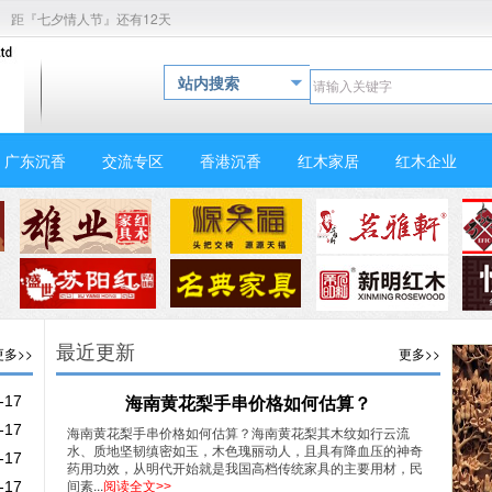
距『七夕情人节』还有12天
站内搜索
广东沉香
交流专区
香港沉香
红木家居
红木企业
最近更新
更多>>
更多>>
海南黄花梨手串价格如何估算？
-17
-17
海南黄花梨手串价格如何估算？海南黄花梨其木纹如行云流
水、质地坚韧缜密如玉，木色瑰丽动人，且具有降血压的神奇
-17
药用功效，从明代开始就是我国高档传统家具的主要用材，民
间素...
-17
阅读全文>>