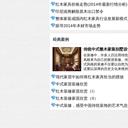
红木家具价格走势(2014年最新行情分析)
印尼或将解除原木出口禁令
整体家装成国内红木家具行业发展新模式
探寻2014年木材市场走势
经典案例
传统中式整木家装别墅设
赏
在装修中，许多人仍沿用传统
风格来为自己的家居装修。传
式风格的装修不仅要以自然为
还要以深厚的历史文化来维持
统。空间上讲...
阅读全文>>
现代家居中如何将红木家具恰当的摆放
中式家居装修欣赏
呢？
红木装修家居欣赏（I）
红木装修家居欣赏（II）
中式装修，感受中国传统装饰的艺术气息