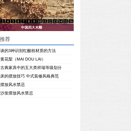
3
4
5
6
7
8
9
10
11
12
13
14
15
16
鲁班木艺：全榫卯“拆装”展红木之美
推荐
家谈的3种识别红酸枝材质的方法
黄花梨（MAI DOU LAI）
木古典家具中的五大类祥瑞等级划分
床的摆放技巧 中式装修风格典范
的摆放风水禁忌
厅沙发摆放风水禁忌