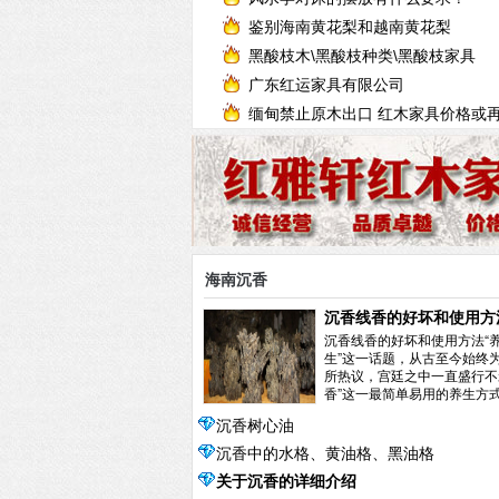
鉴别海南黄花梨和越南黄花梨
黑酸枝木\黑酸枝种类\黑酸枝家具
广东红运家具有限公司
缅甸禁止原木出口 红木家具价格或
上涨
海南沉香
沉香线香的好坏和使用方
沉香线香的好坏和使用方法“
生”这一话题，从古至今始终
所热议，宫廷之中一直盛行不
香”这一最简单易用的养生方
中国历...
阅读全文>>
沉香树心油
沉香中的水格、黄油格、黑油格
关于沉香的详细介绍