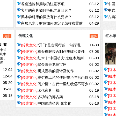
餐桌选购和摆放的注意事项
05-12
中国
客厅的家具如何搭配才最旺运？
05-12
中式
风水学对床的摆放有什么要求？
05-12
古典
家居风水：财位如何确定？怎样布置财
04-29
位？
传统文化
红木
计鉴
[传统文化]
“开门”是古玩行的一句行话。
11-30
中式
[传统文化]
榫头榫眼接合制作步骤和要领
07-08
统中
主，
[传统文化]
红木｜“中国功夫”之红木雕刻
06-09
传
[传统文化]
髹金漆云龙纹宝座
06-02
12-04
[红
[传统文化]
明式圈椅的设计及制作
06-02
12-04
[红
开始
[传统文化]
楔钉榫工艺的使用技巧与形态特
06-02
05-20
[红
[传统文化]
闷户橱：古代十里红妆必不可少
06-02
征
05-20
[红
[传统文化]
宋代家具---榻
05-19
的家具
05-18
[红
[传统文化]
多功能的博古架
05-18
[红
养
[传统文化]
中国传统坐具 凳文化
05-18
[红
养问
[红