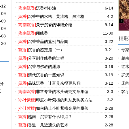
-12
[海南沉香]
沉香树心油
6-14
-09
[沉香]
沉香中的水格、黄油格、黑油格
4-2
-09
1
2
[海南沉香]
关于沉香的详细介绍
9-14
-09
[海南沉香]
闻线香
11-30
-08
精彩
[沉香]
沉香香品的鉴别与品闻
3-22
-30
[沉香]
沉香的鉴定篇（一）
3-21
专
[沉香]
分享制作线香的过程
3-20
越南
[沉香]
沉香与佛教的渊源
3-19
红
[沉香]
清代沉香的一些知识
3-19
罗汉
[沉香]
品味沉香，让富贵来得更从容!
3-12
床
分
范
[海南沉香]
非常专业的木头研究文章集编
3-3
客
[小叶紫檀]
印度小叶紫檀的判别及购买方法
3-2
[小叶紫檀]
如何防止小叶紫檀金星的脱落
2-28
[沉香]
越南土沉香有什么特点？
2-28
[沉香]
香道，几近遗失的艺术
2-28