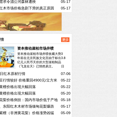
需求令湄公河森林遭殃
05-17
红木市场价格急剧下滑的真正原因
05-17
行情
资本推动崖柏市场井喷
资本推动崖柏市场井喷收藏大势3
年前在北京民族文化宫由于标出3.8
亿元人民币天价的大型崖柏制品
《飞龙在天》已悄然易主。 日
前，南方日报...
阅读全文>>
2日红木原材行情
07-06
豆行情较好 价格重回4900元/立方米
05-22
黄檀价格出现大幅回落
05-22
黄檀价格出现大幅回落
05-20
花梨价格倒挂：国内市场价低于产地
05-18
、东阳红木木材市场缅甸花梨爆跌
05-17
价
紫檀（非洲黄花梨）价格涨势凶猛
05-09
0元/吨