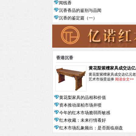
闻线香
沉香香品的鉴别与品闻
沉香的鉴定篇（一）
香港沉香
黄花梨紫檀家具成交达亿
老家具艺术市场受追捧
黄花梨紫檀家具成交达亿元老
艺术市场受追捧
阅读全文>>
黄花梨家具的品相和价值
资本推动崖柏市场井喷
今年的红木市场脆弱而敏感
红木收藏：未来行情看好
红木市场乱象频出：是否面临崩盘