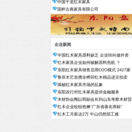
中国干龙红木家具
国粹古典家具有限公司
企业新闻
中国红木家具原料缺乏 企业转向做外资
红木家具企业如何破解原料危机 ？
东阳红木家具销售启用O2O模式 2427家
鲁班木艺首携全榫卯红木精品进京拍卖
红木企业登上网络平台
揭秘红木家具市场的乱象
东阳农行对红木家具提供金融服务
木材协会陶以明副会长到山东考察木材贸
红木企业纷纷抢摊“广东省著名商标”
易形势
红木工月薪达2万 中山仍然招工难