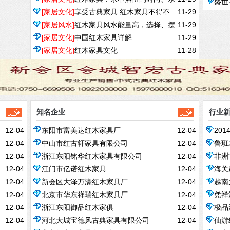
盛世
[家居文化]
享受古典家具 红木家具不得不
11-29
不过时的典藏！
[家居风水]
红木家具风水能量高，选择、摆
11-29
爱
[家居文化]
中国红木家具详解
11-29
放大有学问
[家居文化]
红木家具文化
11-28
知名企业
行业
12-04
东阳市富美达红木家具厂
12-04
20
12-04
中山市红古轩家具有限公司
12-04
鲁班
12-04
浙江东阳铭华红木家具有限公司
12-04
非洲
12-04
江门市亿诺红木家具
12-04
海关
12-04
新会区大泽万濠红木家具厂
12-04
越南
12-04
北京市华东祥瑞红木家具厂
12-04
凭祥
12-04
浙江东阳御品红木家俱
12-04
极品
货
12-04
河北大城宝德风古典家具有限公司
12-04
仙游
万