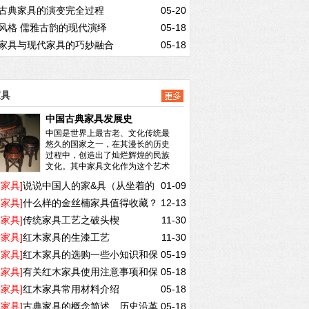
古典家具的演变完全过程
05-20
风格 儒雅古韵的现代演绎
05-18
家具与现代家具的巧妙融合
05-18
家具
中国古典家具发展史
中国是世界上最古老、文化传统最
悠久的国家之一，在其漫长的历史
过程中，创造出了灿烂辉煌的民族
文化。其中家具文化作为这个艺术
宝库中的重...
阅读全文>>
木家具]
说说中国人的家&具（从坐着的
01-09
木家具]
什么样的金丝楠家具值得收藏？
12-13
）
木家具]
传统家具工艺之破头楔
11-30
木家具]
红木家具的生漆工艺
11-30
木家具]
红木家具的选购一些小知识和保
05-19
木家具]
有关红木家具使用注意事项和保
05-18
木家具]
红木家具常用材料介绍
05-18
题
木家具]
古典家具的概念简述、历史沿革
05-18