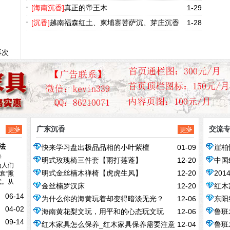
[海南沉香]
真正的帝王木
1-29
[沉香]
越南福森红土、柬埔寨菩萨沉、芽庄沉香
1-28
再次
广东沉香
交流
法
快来学习盘出极品品相的小叶紫檀
01-09
崖柏
养
明式玫瑰椅三件套【雨打莲蓬】
12-20
中国
为人们
衰“熏
明式金丝楠木禅椅【虎虎生风】
12-20
20
式。从
金丝楠罗汉床
12-20
红木
06-14
为什么你的海黄玩着却变得暗淡无光？
12-06
东阳
04-02
海南黄花梨文玩，用平和的心态玩文玩
12-06
鲁班
红木
09-14
红木家具怎么保养_红木家具保养需要注意
12-04
鲁班