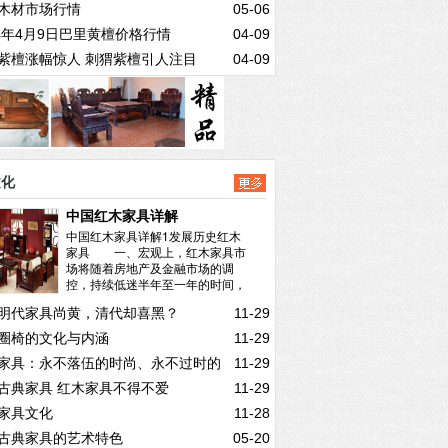
木材市场行情
05-06
14年4月9日巴里黄檀价格行情
04-09
紫檀涨幅惊人 刺猬紫檀引人注目
04-09
文化
中国红木家具详解
中国红木家具详解1发展历史红木
家具 一、宏观上，红木家具市
场将随着房地产及金融市场的调
控，持续低迷半年至一年的时间，
何时反转需看...
阅读全文>>
明代家具尚黄，清代却喜黑？
11-29
圈椅的文化与内涵
11-29
家具：永不落伍的时尚、永不过时的
11-29
古典家具 红木家具不得不爱
11-29
！
家具文化
11-28
古典家具的艺术特色
05-20