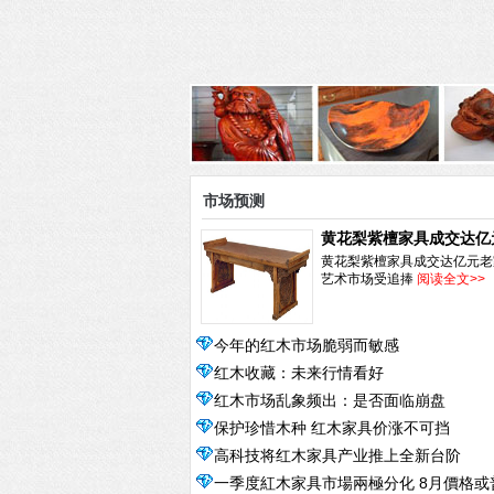
市场预测
黄花梨紫檀家具成交达亿
老家具艺术市场受追捧
黄花梨紫檀家具成交达亿元老
艺术市场受追捧
阅读全文>>
今年的红木市场脆弱而敏感
红木收藏：未来行情看好
红木市场乱象频出：是否面临崩盘
保护珍惜木种 红木家具价涨不可挡
高科技将红木家具产业推上全新台阶
一季度紅木家具市場兩極分化 8月價格或