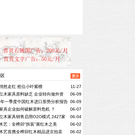
专区
悄然走红 抢位小叶紫檀
11-27
红木家具原料缺乏 企业转向做外资
06-09
14年一季度中国红木进口形势分析报告
06-09
家具企业如何破解原料危机 ？
06-07
红木家具销售启用O2O模式 2427家
06-04
木艺：全榫卯“拆装”展红木之美
06-02
企业登上网络平台
木艺首携全榫卯红木精品进京拍卖
06-02